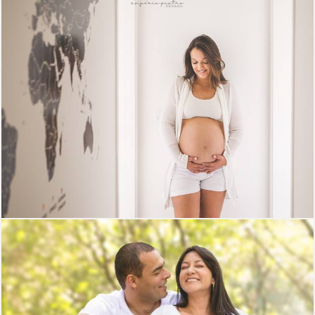
5214
78