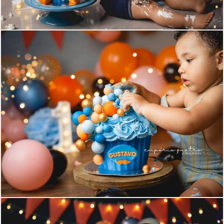
1718
20
1466
21