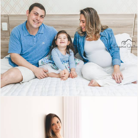
3117
74