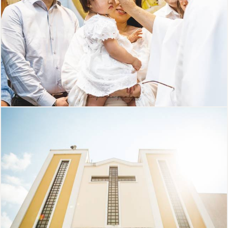
1579
82